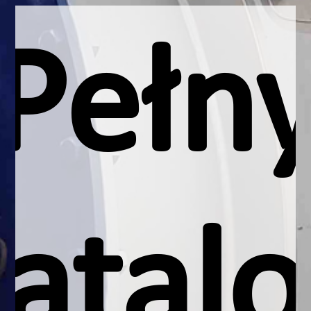
Pełn
atal