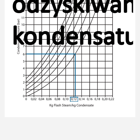
odzyskiwan
kondensatu