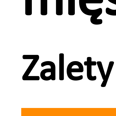
mię
Zalety