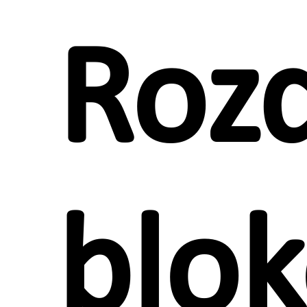
Roz
blo