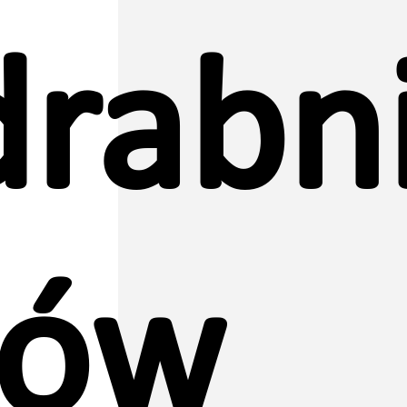
drabn
ków